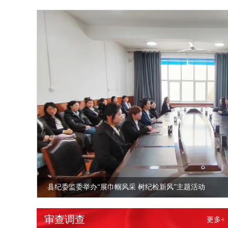
压实责任凝聚合力，为高标准农田建设“把脉问诊”
“七一”主题党日活动｜赓续红色血脉 筑牢忠诚之基
县纪委监委举办“展巾帼风采 树纪检新风”主题活动
监督下沉护春耕，不误农时不负春
织密校园周边监督网，严纪护航“食”“购”青春路
压实责任凝聚合力，为高标准农田建设“把脉问诊”
“七一”主题党日活动｜赓续红色血脉 筑牢忠诚之基
审查调查
更多+