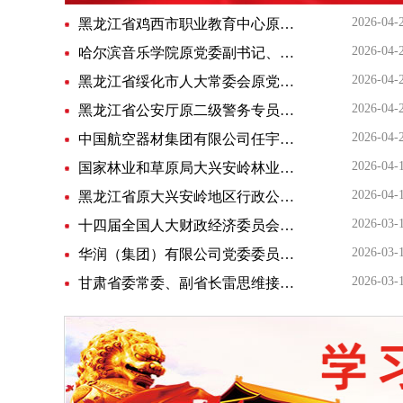
2026-04-
黑龙江省鸡西市职业教育中心原党委书记、校长王启航接受纪律审查和监察调查
2026-04-
哈尔滨音乐学院原党委副书记、工会主席刘东兴严重违纪违法被开除党籍和公职
2026-04-
黑龙江省绥化市人大常委会原党组书记、主任李元学严重违纪违法被开除党籍和公职
2026-04-
黑龙江省公安厅原二级警务专员史衍芳接受纪律审查和监察调查
2026-04-
中国航空器材集团有限公司任宇、赵保辉等政绩观扭曲错位、欺瞒组织、侵害群众利益等问题被公开通报
2026-04-
国家林业和草原局大兴安岭林业集团公司原党委副书记、总经理李军接受纪律审查和监察调查
2026-04-
黑龙江省原大兴安岭地区行政公署农业委员会主任臧士富主动投案接受审查调查
2026-03-
十四届全国人大财政经济委员会副主任委员易炼红接受中央纪委国家监委纪律审查和监察调查
2026-03-
华润（集团）有限公司党委委员、副总经理韩嵩接受中央纪委国家监委纪律审查和监察调查
2026-03-
甘肃省委常委、副省长雷思维接受中央纪委国家监委纪律审查和监察调查