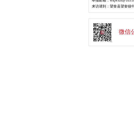
举报邮箱：wkjwxfs@163.c
来访请到：望奎县望奎镇中
微信