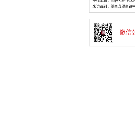
举报邮箱：wkjwxfs@163.c
来访请到：望奎县望奎镇中
微信