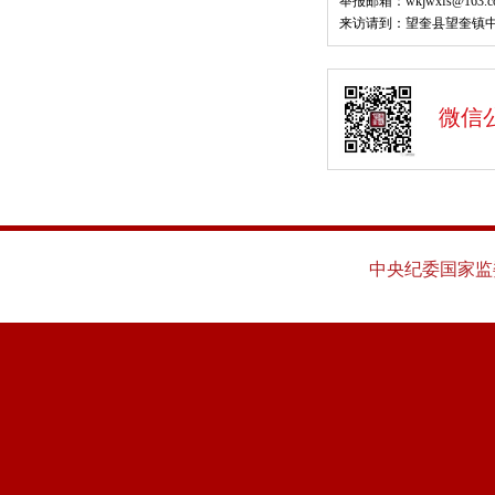
举报邮箱：wkjwxfs@163.c
来访请到：望奎县望奎镇中
微信
中央纪委国家监