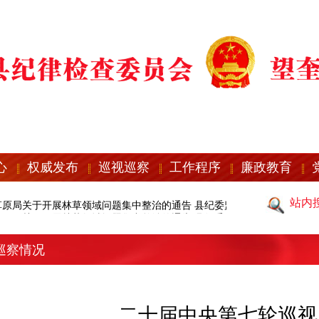
心
权威发布
巡视巡察
工作程序
廉政教育
站内
原局关于开展林草领域问题集中整治的通告
县纪委监委严明“五一”期间
原局关于开展林草领域问题集中整治的通告
县纪委监委严明“五一”期间
巡察情况
二十届中央第七轮巡视