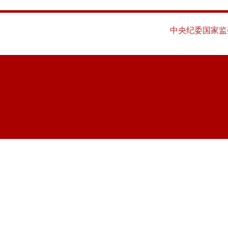
中央纪委国家监